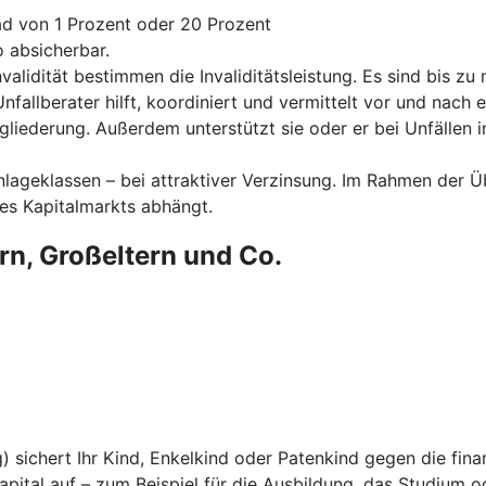
rad von 1 Prozent oder 20 Prozent
 absicherbar.
alidität bestimmen die Invaliditätsleistung. Es sind bis z
Unfallberater hilft, koordiniert und vermittelt vor und nach
gliederung. Außerdem unterstützt sie oder er bei Unfällen i
 Anlageklassen – bei attraktiver Verzinsung. Im Rahmen der 
des Kapitalmarkts abhängt.
ern, Großeltern und Co.
sichert Ihr Kind, Enkelkind oder Patenkind gegen die finan
apital auf – zum Beispiel für die Ausbildung, das Studium o