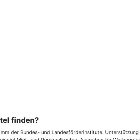
tel finden?
m der Bundes- und Landesförderinstitute. Unterstützung gib
 Beispiel Miet- und Personalkosten, Ausgaben für Werbung u